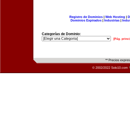
Registro de Dominios
|
Web Hosting
|
D
Dominios Expirados
|
Industrias
|
Indu
Categorías de Dominio:
[Pág. princi
** Precios expre
© 2002/2022 Solo10.com