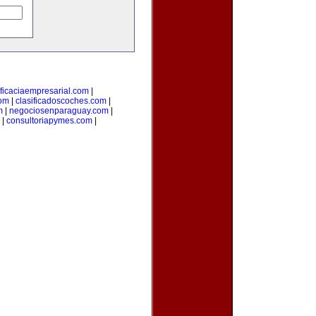
ficaciaempresarial.com
|
com
|
clasificadoscoches.com
|
m
|
negociosenparaguay.com
|
|
consultoriapymes.com
|