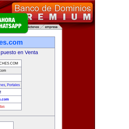
hes.com
 puesto en Venta
OCHES.COM
.com
hes
,
Portales
!
s.com
tas