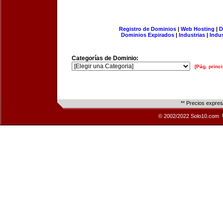
Registro de Dominios
|
Web Hosting
|
D
Dominios Expirados
|
Industrias
|
Indu
Categorías de Dominio:
[Pág. princi
** Precios expre
© 2002/2022 Solo10.com