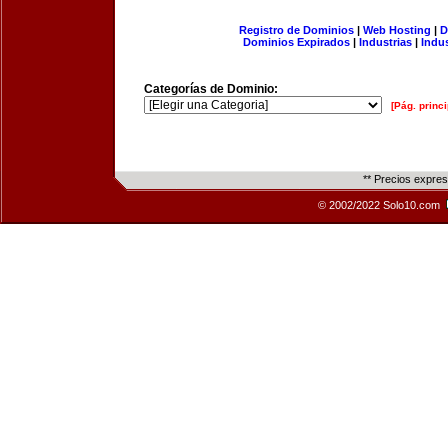
Registro de Dominios
|
Web Hosting
|
D
Dominios Expirados
|
Industrias
|
Indu
Categorías de Dominio:
[Pág. princi
** Precios expre
© 2002/2022 Solo10.com