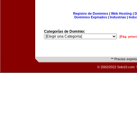
Registro de Dominios
|
Web Hosting
|
D
Dominios Expirados
|
Industrias
|
Indu
Categorías de Dominio:
[Pág. princi
** Precios expre
© 2002/2022 Solo10.com