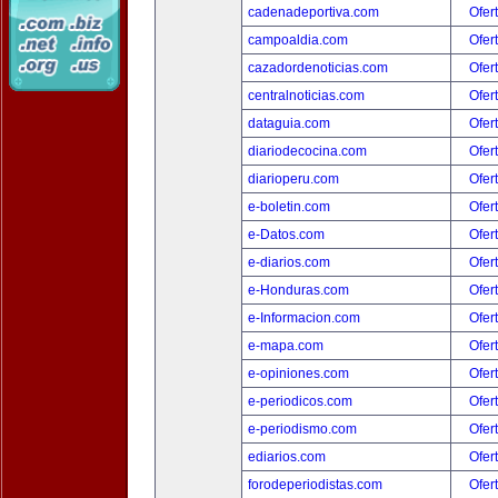
cadenadeportiva.com
Ofer
campoaldia.com
Ofer
cazadordenoticias.com
Ofer
centralnoticias.com
Ofer
dataguia.com
Ofer
diariodecocina.com
Ofer
diarioperu.com
Ofer
e-boletin.com
Ofer
e-Datos.com
Ofer
e-diarios.com
Ofer
e-Honduras.com
Ofer
e-Informacion.com
Ofer
e-mapa.com
Ofer
e-opiniones.com
Ofer
e-periodicos.com
Ofer
e-periodismo.com
Ofer
ediarios.com
Ofer
forodeperiodistas.com
Ofer