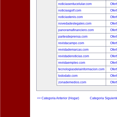
noticiasentucelular.com
Ofer
noticiasgolf.com
Ofer
noticiastenis.com
Ofer
novedadeslegales.com
Ofer
panoramafinanciero.com
Ofer
partesdeprensa.com
Ofer
revistacampo.com
Ofer
revistademarcas.com
Ofer
revistadenoticias.com
Ofer
revistaempleo.com
Ofer
tecnologiasdelainformacion.com
Ofer
tododato.com
Ofer
zonademedios.com
Ofer
<< Categoria Anterior (Hogar)
Categoria Siguient