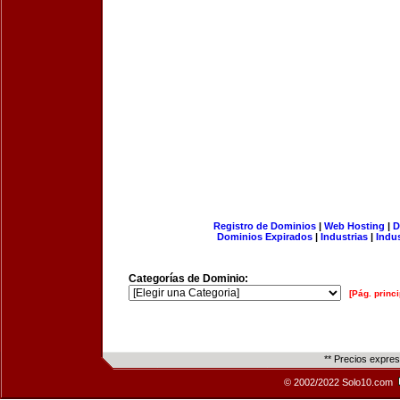
Registro de Dominios
|
Web Hosting
|
D
Dominios Expirados
|
Industrias
|
Indu
Categorías de Dominio:
[Pág. princi
** Precios expre
© 2002/2022 Solo10.com