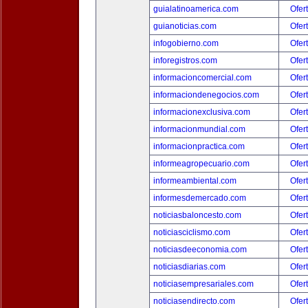
guialatinoamerica.com
Ofer
guianoticias.com
Ofer
infogobierno.com
Ofer
inforegistros.com
Ofer
informacioncomercial.com
Ofer
informaciondenegocios.com
Ofer
informacionexclusiva.com
Ofer
informacionmundial.com
Ofer
informacionpractica.com
Ofer
informeagropecuario.com
Ofer
informeambiental.com
Ofer
informesdemercado.com
Ofer
noticiasbaloncesto.com
Ofer
noticiasciclismo.com
Ofer
noticiasdeeconomia.com
Ofer
noticiasdiarias.com
Ofer
noticiasempresariales.com
Ofer
noticiasendirecto.com
Ofer