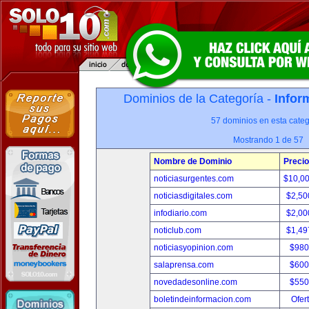
Dominios de la Categoría -
Infor
57 dominios en esta categ
Mostrando 1 de 57
Nombre de Dominio
Precio
noticiasurgentes.com
$10,0
noticiasdigitales.com
$2,50
infodiario.com
$2,00
noticlub.com
$1,49
noticiasyopinion.com
$980
salaprensa.com
$600
novedadesonline.com
$550
boletindeinformacion.com
Ofer